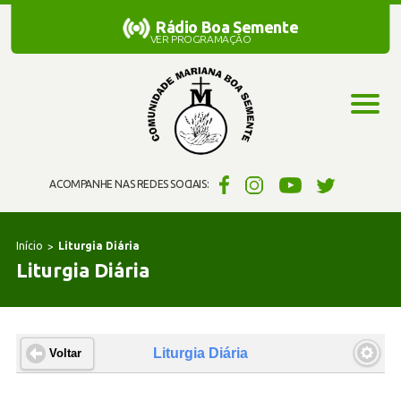
Rádio Boa Semente
Rádio Boa Semente
VER PROGRAMAÇÃO
ACOMPANHE NAS REDES SOCIAIS:
Início
Liturgia Diária
Liturgia Diária