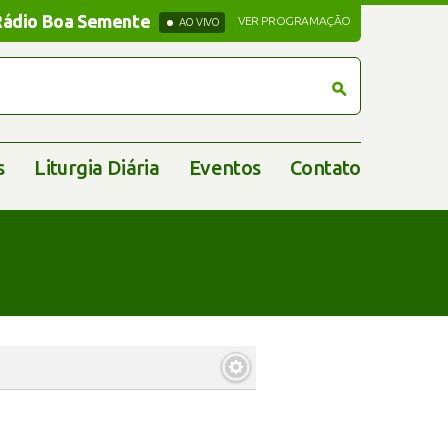
Rádio Boa Semente
Rádio Boa Semente
VER PROGRAMAÇÃO
AO VIVO
s
Liturgia Diária
Eventos
Contato