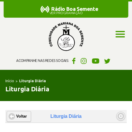
Rádio Boa Semente
Rádio Boa Semente
VER PROGRAMAÇÃO
ACOMPANHE NAS REDES SOCIAIS:
Início
Liturgia Diária
Liturgia Diária