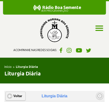
Rádio Boa Semente
Rádio Boa Semente
VER PROGRAMAÇÃO
ACOMPANHE NAS REDES SOCIAIS:
Início
Liturgia Diária
Liturgia Diária